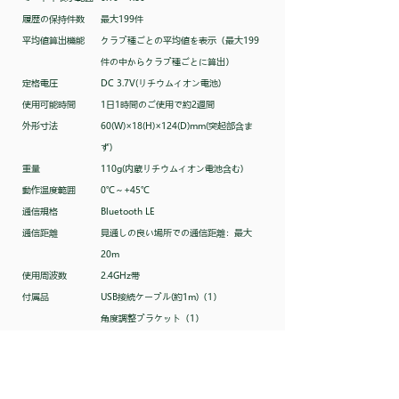
履歴の保持件数
最大199件
平均値算出機能
クラブ種ごとの平均値を表示（最大199
件の中からクラブ種ごとに算出）
定格電圧
DC 3.7V(リチウムイオン電池)
使用可能時間
1日1時間のご使用で約2週間
外形寸法
60(W)×18(H)×124(D)mm(突起部含ま
ず)
重量
110g(内蔵リチウムイオン電池含む)
動作温度範囲
0℃～+45℃
通信規格
Bluetooth LE
通信距離
見通しの良い場所での通信距離：最大
20m
使用周波数
2.4GHz帯
付属品
USB接続ケーブル(約1m)（1）
角度調整ブラケット（1）
ACアダプター（1）
取扱説明書（保証書）