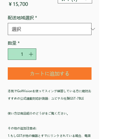
価
￥15,700
格
配送地域選択
*
数量
*
カートに追加する
本気でGolfVisionを使ってスイング練習している方に絶対お
すすめの公式連動対応計測器：ユピテル社製GST-7BLE
使い方は商品紹介のどうがをご覧ください。
その他の追加注意点：
1.もしGSTが他の機器とすでにリンクされている場合、電源