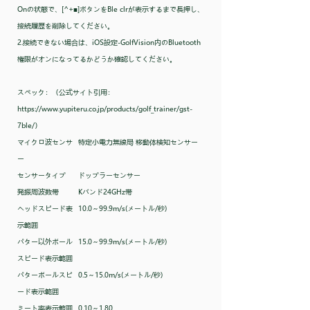
Onの状態で、[^+■]ボタンをBle clrが表示するまで長押し、
接続履歴を削除してください。
2.接続できない場合は、iOS設定-GolfVision内のBluetooth
権限がオンになってるかどうか確認してください。
スペック：（公式サイト引用：
https://www.yupiteru.co.jp/products/golf_trainer/gst-
7ble/）
マイクロ波センサ
特定小電力無線局 移動体検知センサー
ー
センサータイプ
ドップラーセンサー
発振周波数帯
Kバンド24GHz帯
ヘッドスピード表
10.0～99.9m/s(メートル/秒)
示範囲
パター以外ボール
15.0～99.9m/s(メートル/秒)
スピード表示範囲
パターボールスピ
0.5～15.0m/s(メートル/秒)
ード表示範囲
ミート率表示範囲
0.10～1.80