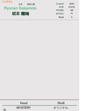
<Lobby
Created:
23/4/1
日本
神奈川県
DOB:
Ryunan Sakamoto
81/4/16
HT(CM):
169
坂本 龍楠
WT(KG):
75
Blood:
A
Head
Shaft
MYSTERY
オリジナル
D: