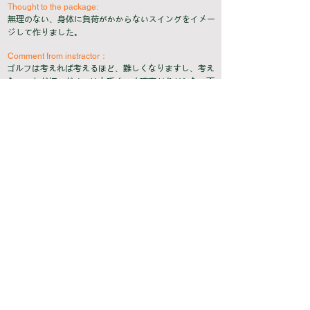
Thought to the package:
無理のない、身体に負荷がかからないスイングをイメー
ジして作りました。
Comment from instractor：
ゴルフは考えれば考えるほど、難しくなりますし、考え
ないでただ打つだけでは上手くいく確率があがらない不
思議なゲームです。楽しめれば前向きになるし、失敗も
次への一歩になります。
スイングを見て頂いた方が少しでも「練習で試そう」
「ラウンドで使ってみよう」とわくわくした気持ちにな
って頂ければ、幸いです。
<Prev
Next>
留言
良識あるコメントでお願いします。