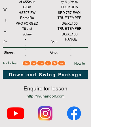
cf-455tour
オリジナル
GIGA
FUJIKURA
W:
HS797 FW
SPD 757 EVOII
RomaRo
TRUE TEMPER
I :
PRO FORGED
DGIXL100
Titleist
TRUE TEMPER
w:
Vokey
DGIXL100
-
RANGE
Pt:
Ball:
-
-
-
-
Shoes:
Grip:
-
-
Includes：
1w
5i
5w
7i
9i
sw
How to
Download Swing Package
Enquire for lesson
http://ryunangolf.com