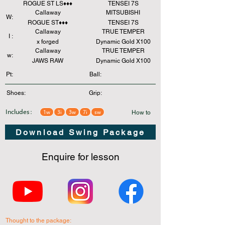
ROGUE ST LS♦️♦️♦️
TENSEI 7S
Callaway
MITSUBISHI
W:
ROGUE ST♦️♦️♦️
TENSEI 7S
Callaway
TRUE TEMPER
I :
x forged
Dynamic Gold X100
Callaway
TRUE TEMPER
w:
JAWS RAW
Dynamic Gold X100
Pt:
Ball:
Shoes:
Grip:
Includes：
1w
3i
3w
7i
sw
How to
Download Swing Package
Enquire for lesson
Thought to the package: