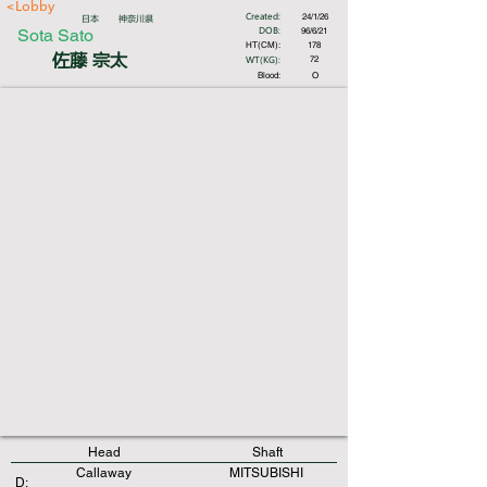
<Lobby
Created:
24/1/26
日本
神奈川県
DOB:
Sota Sato
96/6/21
HT(CM):
178
佐藤 宗太
WT(KG):
72
Blood:
O
Head
Shaft
Callaway
MITSUBISHI
D: