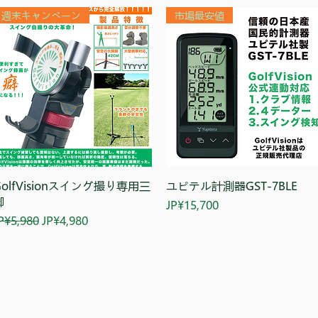
週末キャンペーン
市場最安値
快速瀏覽
快速瀏覽
GolfVisionスイング撮り専用三
ユピテル計測器GST-7BLE
脚
價格
JP¥15,700
一般價格
促銷價格
P¥5,980
JP¥4,980